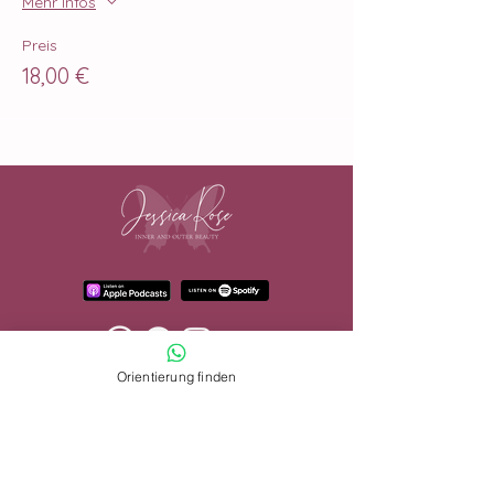
Mehr Infos
Preis
18,00 €
Orientierung finden
Inner and Outer Beauty
by Jessica Rose
Friedensweg
7
82340 Feldafing