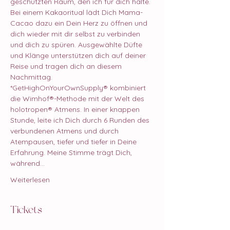
geschützten Raum, den ich für dich halte. 
Bei einem Kakaoritual lädt Dich Mama-
Cacao dazu ein Dein Herz zu öffnen und 
dich wieder mit dir selbst zu verbinden 
und dich zu spüren. 
Ausgewählte Düfte 
und Klänge unterstützen dich auf deiner 
Reise und tragen dich an diesem 
Nachmittag.
*GetHighOnYourOwnSupply® kombiniert 
die Wimhof®-Methode mit der Welt des 
holotropen® Atmens. In einer knappen 
Stunde, leite ich Dich durch 6 Runden des 
verbundenen Atmens und durch 
Atempausen, tiefer und tiefer in Deine 
Erfahrung. Meine Stimme trägt Dich, 
während…
Weiterlesen
Tickets