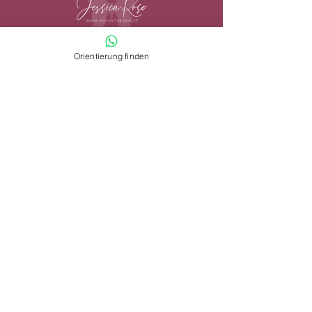
Orientierung finden
Inner and Outer Beauty
by Jessica Rose
Friedensweg
7
82340 Feldafing
+49 (0) 177 5779844
info@innerandouterbeauty.de
©
Jessica Rose
Newsletter
ANMELDEN